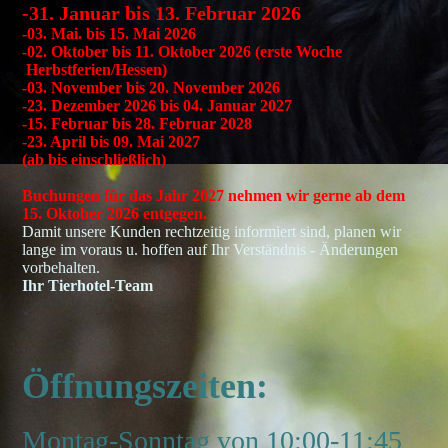
-31. Januar bis 13. Februar 2026
-03. Mai. bis 15. Mai 2026
-02. Oktober bis 11. Oktober 2026 (erste Woche
Herbstferien/Hessen)
-03. November bis 20. November 2026
-23. Dezember 2026 bis 04. Januar 2027
-15. Februar bis 28. Februar 2028
-23. April bis 09. Mai 2027
(ab bis einschließlich)
Buchungen für das Jahr 2027 nehmen wir gerne ab dem
15. Oktober 2026 entgegen.
Damit unsere Kunden rechtzeitig informiert sind, planen wir
lange im voraus u. hoffen auf Ihr Verständnis - Änderungen
vorbehalten.
Ihr Tierhotel-Team
Öffnungszeiten:
Montag-Sonntag von 10:00-11:45