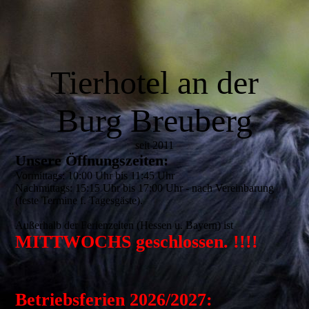
Tierhotel an der
Burg Breuberg
seit 2011
Unsere Öffnungszeiten:
Vormittags: 10:00 Uhr bis 11:45 Uhr
Nachmittags: 15:15 Uhr bis 17:00 Uhr - nach Vereinbarung
(feste Termine f. Tagesgäste).
Außerhalb der Ferienzeiten (Hessen u. Bayern) ist
MITTWOCHS geschlossen. !!!!
Betriebsferien 2026/2027: