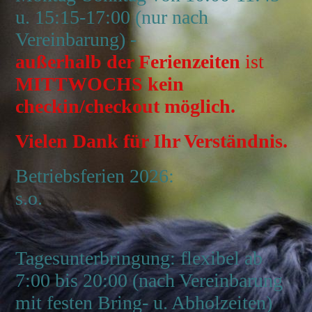
u. 15:15-17:00 (nur nach
Vereinbarung) -
außerhalb der Ferienzeiten
ist
MITTWOCHS
kein
checkin/checkout möglich.
Vielen Dank für Ihr Verständnis.
Betriebsferien 2026:
s.o.
Tagesunterbringung: flexibel ab
7:00 bis 20:00 (nach Vereinbarung
mit festen Bring- u. Abholzeiten)